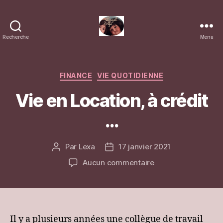
Recherche
Menu
Blog
sur
Angel-
Elfe
Catégories
FINANCE
VIE QUOTIDIENNE
Vie en Location, à crédit
…
Par
Lexa
17 janvier 2021
Auteur
Date
de
de
sur
Aucun commentaire
l’article
l’article
Vie
en
Location,
à
crédit
Il y a plusieurs années une collègue de travail