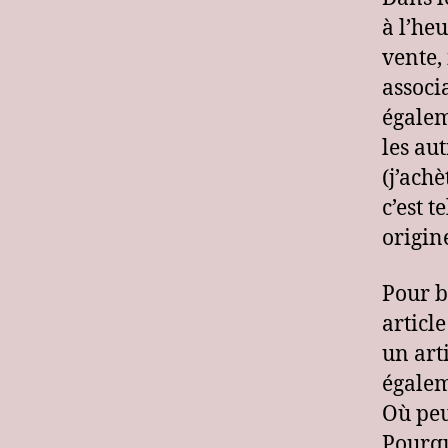
à l’heu
vente,
associ
égalem
les au
(j’ach
c’est t
origin
Pour b
articl
un arti
égalem
Où peu
Pourqu