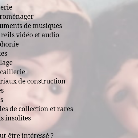
erie
troménager
ruments de musiques
reils vidéo et audio
phonie
tes
llage
caillerie
riaux de construction
es
ts
les de collection et rares
s insolites
ut-être intéressé ?