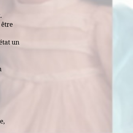
,
.
 être
état un
n
e,