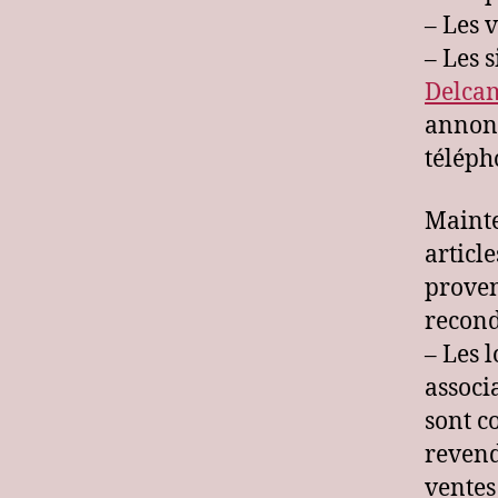
– Les 
– Les 
Delca
annonc
télépho
Mainte
articl
proven
recond
– Les l
associ
sont c
revend
ventes