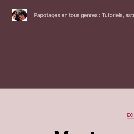
Papotages en tous genres : Tutoriels, ast
Blog
sur
Angel-
Elfe
EC