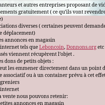
anteurs et autres entreprises proposant de vid
ements gratuitement ( ce qu’ils vont revendr
e)
ciations diverses ( certaines peuvent demand
de déplacement)
tes annonces en magasin
 internet tels que
Leboncoin
,
Donnons.org
etc
ssés viennent récupèrent l’objet .
s dons de petits objets :
eut les emmener directement dans un point 
e associatif ou à un container prévu à cet effe
 greniers
 internet
a vente nous pouvons retenir:
petites annonces en magasin