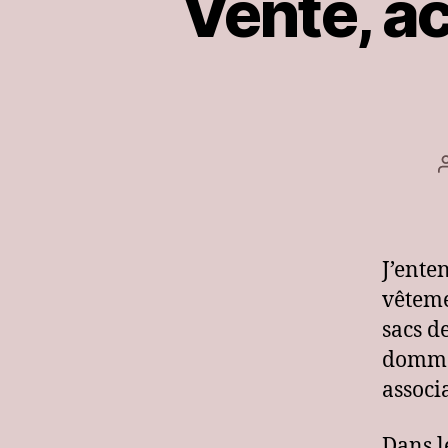
Vente, ac
J’ente
vêteme
sacs d
dommag
associa
Dans le