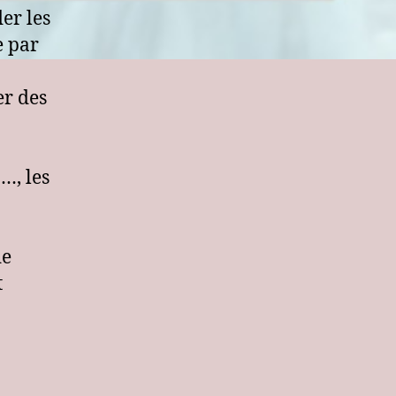
er les
e par
er des
 …, les
de
t