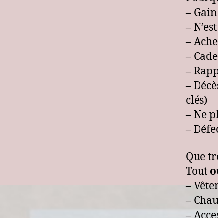
– Gain
– N’est
– Ache
– Cade
– Rapp
– Décè
clés)
– Ne pl
– Défe
Que tr
Tout
o
– Vête
– Chau
– Acce