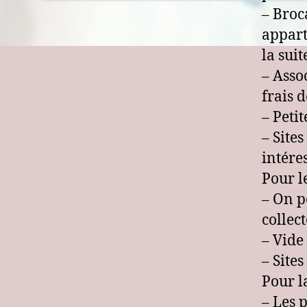
– Broc
appart
la suit
– Asso
frais 
– Peti
– Sites
intére
Pour le
– On p
collect
– Vide
– Sites
Pour l
– Les 