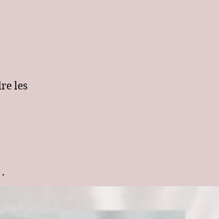
re les
.