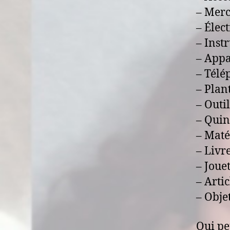
– Merc
– Élec
– Inst
– Appa
– Télé
– Plan
– Outi
– Quin
– Maté
– Livr
– Joue
– Artic
– Objet
Qui pe