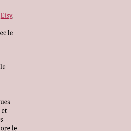
,
Etsy
,
ec le
le
ques
 et
es
ore le