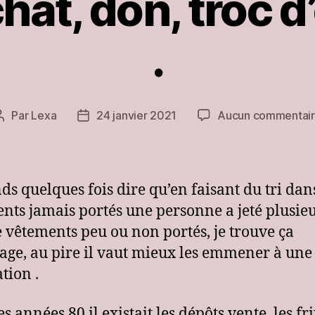
hat, don, troc 
.
Par
Lexa
24 janvier 2021
Aucun commentai
Auteur
Date
de
de
l’article
l’article
nds quelques fois dire qu’en faisant du tri dans
nts jamais portés une personne a jeté plusie
e vêtements peu ou non portés, je trouve ça
e, au pire il vaut mieux les emmener à une
tion .
s années 80 il existait les dépôts vente, les fri