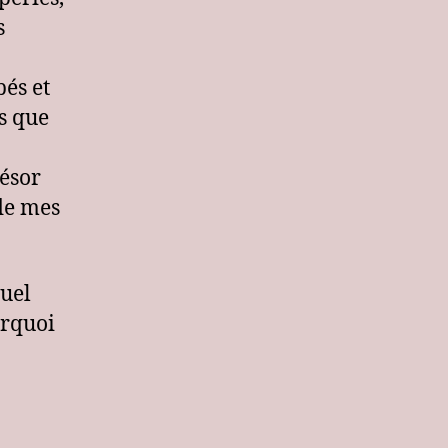
s
pés et
ns que
résor
 de mes
uel
urquoi