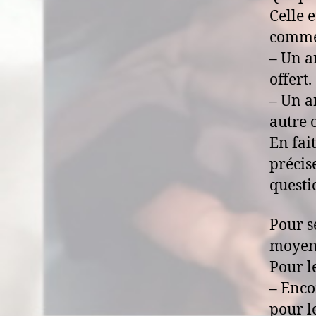
Celle e
comme 
– Un a
offert.
– Un a
autre 
En fait
précis
questio
Pour s
moyens
Pour l
– Enco
pour l