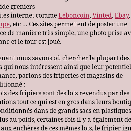
vide greniers
sites internet comme
Leboncoin
,
Vinted
,
Ebay
mpe
, etc … Ces sites permettent de poster une
e de manière très simple, une photo prise av
ne et le tour est joué.
nant nous savons où chercher la plupart des
es qui nous intéressent ainsi que leur potentiel
ance, parlons des friperies et magasins de
itionné :
ots des fripiers sont des lots revendus par des
ations tout ce qui est en gros dans leurs bouti
onditionnés dans de grands sacs en plastiques
us au poids, certaines fois il y a également d
 aux enchères de ces mêmes lots, le fripier ign