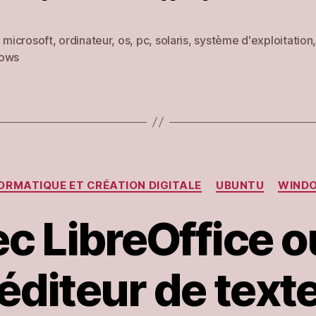
,
microsoft
,
ordinateur
,
os
,
pc
,
solaris
,
système d'exploitation
es
ows
Catégories
ORMATIQUE ET CRÉATION DIGITALE
UBUNTU
WIND
c LibreOffice o
éditeur de text