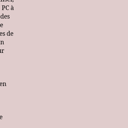
n PC à
 des
ne
es de
on
ur
 en
e