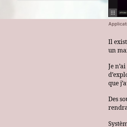
Applicat
Il exi
un max
Je n’a
d’expl
que j’
Des so
rendra
Systèm