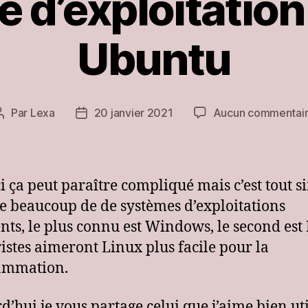
 d’exploitation 
Ubuntu
Par
Lexa
20 janvier 2021
Aucun commentai
Auteur
Date
de
de
l’article
l’article
ci ça peut paraître compliqué mais c’est tout s
ste beaucoup de de systèmes d’exploitations
ents, le plus connu est Windows, le second est
ristes aimeront Linux plus facile pour la
ammation.
d’hui je vous partage celui que j’aime bien uti