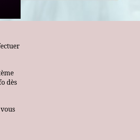
fectuer
stème
fo dès
 vous