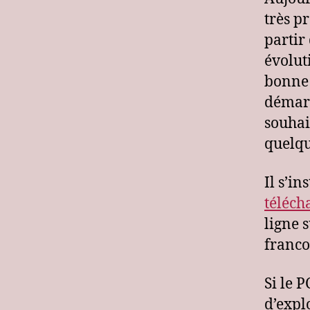
très pr
partir
évoluti
bonne 
démarr
souhai
quelqu
Il s’in
téléch
ligne 
franc
Si le 
d’explo