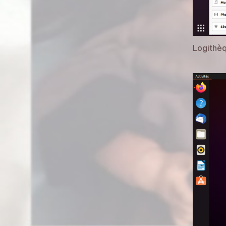
Logithèq