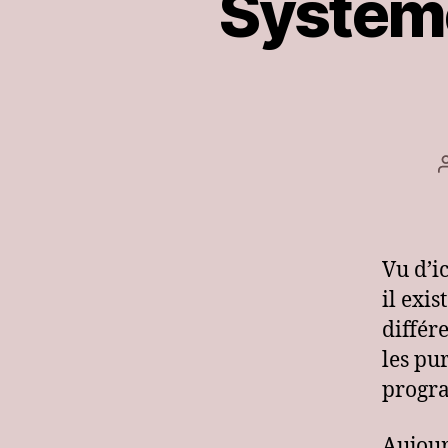
Système
Vu d’i
il exi
différ
les pu
progr
Aujour