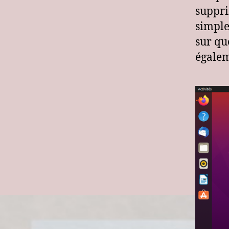
suppri
simpl
sur qu
égalem