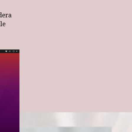
dera
le