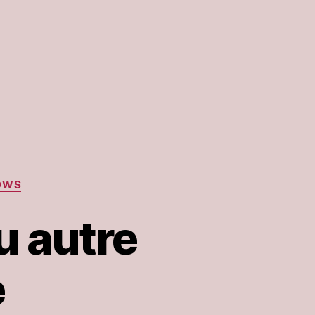
,
OWS
u autre
e