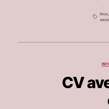
linux
Étiquett
wind
INF
CV ave